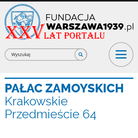
Przejdź
do
treści
Formularz
wyszukiwania
PAŁAC ZAMOYSKICH
Krakowskie
Przedmieście 64