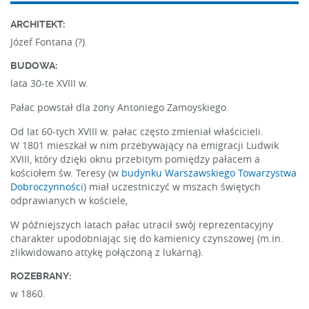
ARCHITEKT:
Józef Fontana (?).
BUDOWA:
lata 30-te XVIII w.
Pałac powstał dla żony Antoniego Zamoyskiego.
Od lat 60-tych XVIII w. pałac często zmieniał właścicieli.
W 1801 mieszkał w nim przebywający na emigracji Ludwik
XVIII, który dzięki oknu przebitym pomiędzy pałacem a
kościołem św. Teresy (w
budynku Warszawskiego Towarzystwa
Dobroczynności
) miał uczestniczyć w mszach świętych
odprawianych w kościele,
W późniejszych latach pałac utracił swój reprezentacyjny
charakter upodobniając się do kamienicy czynszowej (m.in.
zlikwidowano attykę połączoną z lukarną).
ROZEBRANY:
w 1860.