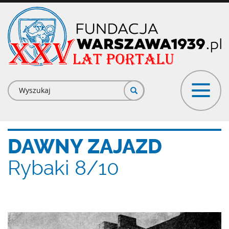
Przejdź
do
treści
Formularz
wyszukiwania
DAWNY ZAJAZD
Rybaki 8/10