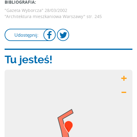
BIBLIOGRAFIA:
"Gazeta Wyborcza"
28/03/2002
"Architektura mieszkaniowa Warszawy"
str. 245
Udostępnij:
Tu jesteś!
+
–