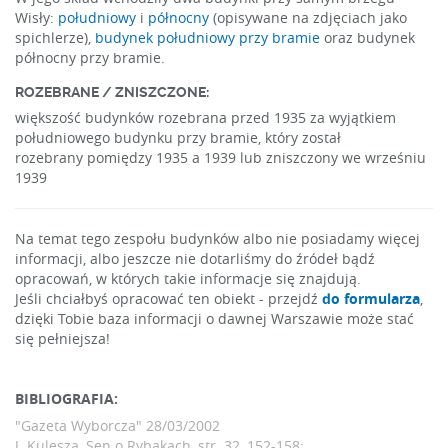
Wisły:
południowy
i
północny
(opisywane na zdjęciach jako
spichlerze),
budynek południowy przy bramie
oraz budynek
północny przy bramie.
ROZEBRANE / ZNISZCZONE:
większość budynków rozebrana przed 1935 za wyjątkiem
południowego budynku przy bramie, który został
rozebrany pomiędzy 1935 a 1939 lub zniszczony we wrześniu
1939
Na temat tego zespołu budynków albo nie posiadamy więcej
informacji, albo jeszcze nie dotarliśmy do źródeł bądź
opracowań, w których takie informacje się znajdują.
Jeśli chciałbyś opracować ten obiekt - przejdź
do formularza
,
dzięki Tobie baza informacji o dawnej Warszawie może stać
się pełniejsza!
BIBLIOGRAFIA:
"Gazeta Wyborcza"
28/03/2002
J. Kulesza, Sen o Rybakach, str. 32, 152-158;