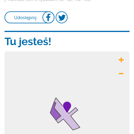
Udostępnij:
Tu jesteś!
+
–