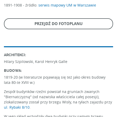
1891-1908 -
źródło:
serwis mapowy UM w Warszawie
PRZEJDŹ DO FOTOPLANU
ARCHITEKCI:
Hilary Szpilowski, Karol Henryk Galle
BUDOWA:
1819-20 (w literaturze pojawiają się też jako okres budowy
lata 80-te XVIII w.)
Zespół budynków rzeźni powstał na gruntach zwanych
"Biernatczyzną" (od nazwiska właściciela całej posesji),
zlokalizowany został przy brzegu Wisły, na tyłach zajazdu przy
ul. Rybaki 8/10
.
W jego skład wchodziły dwa budynki przy samym brzegu