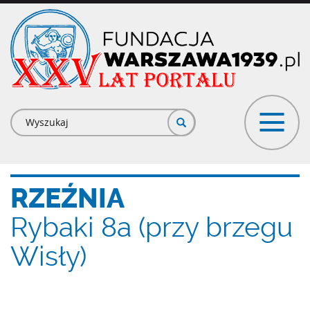
Przejdź
do
treści
Formularz
wyszukiwania
RZEŹNIA
Rybaki 8a (przy brzegu
Wisły)