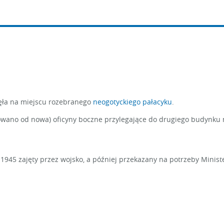
nęła na miejscu rozebranego
neogotyckiego pałacyku
.
no od nowa) oficyny boczne przylegające do drugiego budynku n
1945 zajęty przez wojsko, a później przekazany na potrzeby Minist