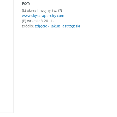
FOT:
(L) okres II wojny św. (?) -
www.skyscrapercity.com
(P) wrzesień 2011 -
źródło:
zdjęcie - Jakub Jastrzębski