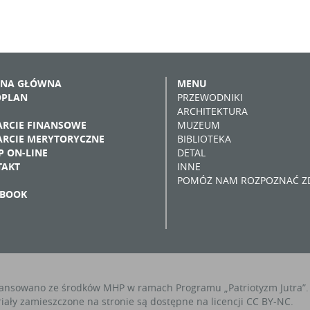
ONA GŁÓWNA
MENU
OPLAN
PRZEWODNIKI
ARCHITEKTURA
RCIE FINANSOWE
MUZEUM
RCIE MERYTORYCZNE
BIBLIOTEKA
P ON-LINE
DETAL
TAKT
INNE
POMÓŻ NAM ROZPOZNAĆ ZD
EBOOK
ansowano ze środków MHP w ramach Programu „Patriotyzm Jutra”.
iały zamieszczone na stronie są dostępne na licencji CC BY-NC.