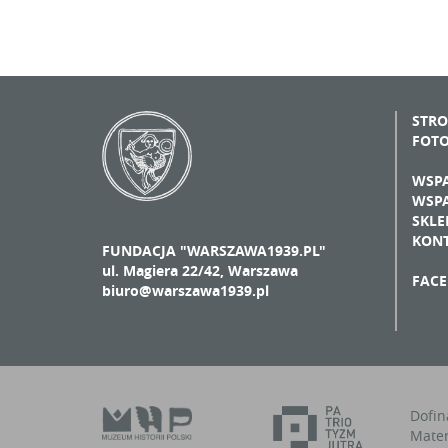
STR
FOT
WSPA
WSPA
SKLE
KON
FUNDACJA "WARSZAWA1939.PL"
ul. Magiera 22/42, Warszawa
FAC
biuro@warszawa1939.pl
Dofin
Mater