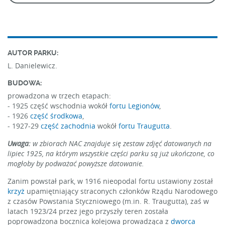
AUTOR PARKU:
L. Danielewicz.
BUDOWA:
prowadzona w trzech etapach:
- 1925 część wschodnia wokół
fortu Legionów
,
- 1926
część środkowa
,
- 1927-29
część zachodnia
wokół
fortu Traugutta
.
Uwaga:
w zbiorach NAC znajduje się zestaw zdjęć datowanych na
lipiec 1925, na którym wszystkie części parku są już ukończone, co
mogłoby by podważać powyższe datowanie.
Zanim powstał park, w 1916 nieopodal fortu ustawiony został
krzyż
upamiętniający straconych członków Rządu Narodowego
z czasów Powstania Styczniowego (m.in. R. Traugutta), zaś w
latach 1923/24 przez jego przyszły teren została
poprowadzona bocznica kolejowa prowadząca z
dworca