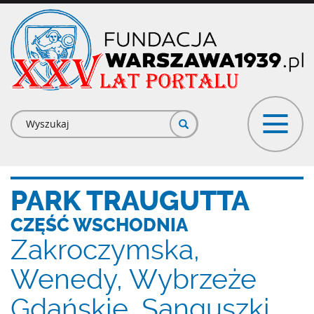
Przejdź
do
treści
Formularz
wyszukiwania
PARK TRAUGUTTA
CZĘŚĆ WSCHODNIA
Zakroczymska,
Wenedy, Wybrzeże
Gdańskie, Sanguszki