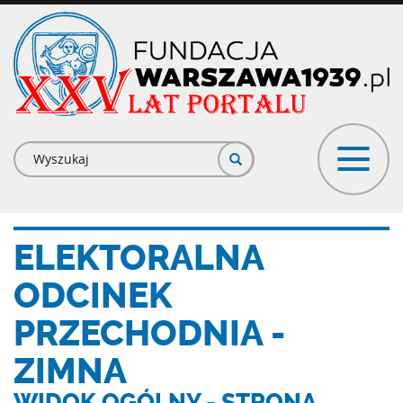
Przejdź
do
treści
Formularz
wyszukiwania
ELEKTORALNA
ODCINEK
PRZECHODNIA -
ZIMNA
WIDOK OGÓLNY - STRONA