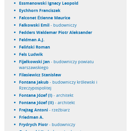
Essmanowski Ignacy Leopold
Eychhorn Franciszek
Falconet Étienne Maurice
Falkowski Emil
- budowniczy
Fedders Waldemar Piotr Aleksander
Feldman A.J.
Feliński Roman
Fels Ludwik
Fijałkowski Jan
- budowniczy powiatu
warszawskiego
Filasiewicz Stanisław
Fontana Jakub
- budowniczy królewski i
Rzeczypospolitej
Fontana Józef (I)
- architekt
Fontana Józef (II)
- architekt
Frejtag Antoni
- rzeźbiarz
Friedman A.
Frydrych Piotr
- budowniczy