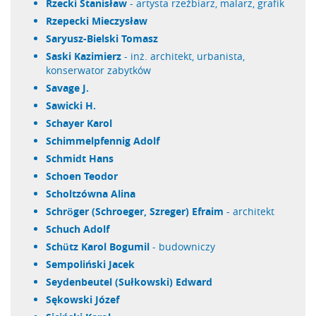
Rzecki Stanisław
- artysta rzeźbiarz, malarz, grafik
Rzepecki Mieczysław
Saryusz-Bielski Tomasz
Saski Kazimierz
- inż. architekt, urbanista,
konserwator zabytków
Savage J.
Sawicki H.
Schayer Karol
Schimmelpfennig Adolf
Schmidt Hans
Schoen Teodor
Scholtzówna Alina
Schröger (Schroeger, Szreger) Efraim
- architekt
Schuch Adolf
Schütz Karol Bogumil
- budowniczy
Sempoliński Jacek
Seydenbeutel (Sułkowski) Edward
Sękowski Józef