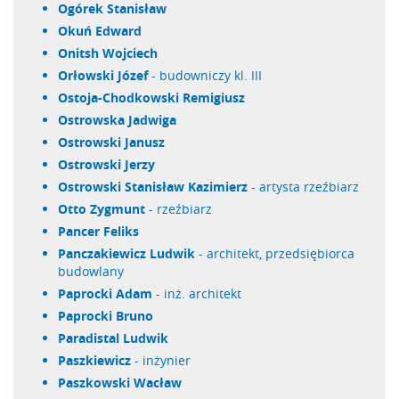
Ogórek Stanisław
Okuń Edward
Onitsh Wojciech
Orłowski Józef
- budowniczy kl. III
Ostoja-Chodkowski Remigiusz
Ostrowska Jadwiga
Ostrowski Janusz
Ostrowski Jerzy
Ostrowski Stanisław Kazimierz
- artysta rzeźbiarz
Otto Zygmunt
- rzeźbiarz
Pancer Feliks
Panczakiewicz Ludwik
- architekt, przedsiębiorca
budowlany
Paprocki Adam
- inż. architekt
Paprocki Bruno
Paradistal Ludwik
Paszkiewicz
- inżynier
Paszkowski Wacław