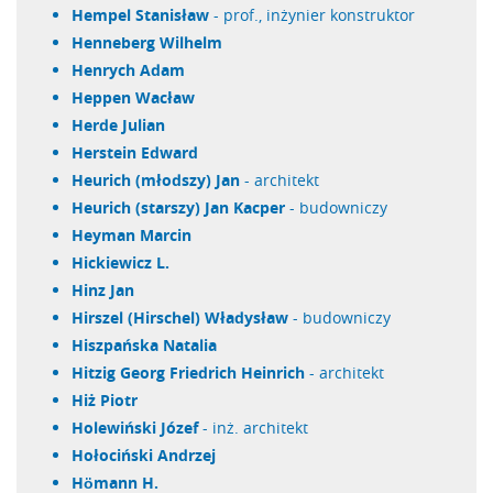
Hempel Stanisław
- prof., inżynier konstruktor
Henneberg Wilhelm
Henrych Adam
Heppen Wacław
Herde Julian
Herstein Edward
Heurich (młodszy) Jan
- architekt
Heurich (starszy) Jan Kacper
- budowniczy
Heyman Marcin
Hickiewicz L.
Hinz Jan
Hirszel (Hirschel) Władysław
- budowniczy
Hiszpańska Natalia
Hitzig Georg Friedrich Heinrich
- architekt
Hiż Piotr
Holewiński Józef
- inż. architekt
Hołociński Andrzej
Hömann H.