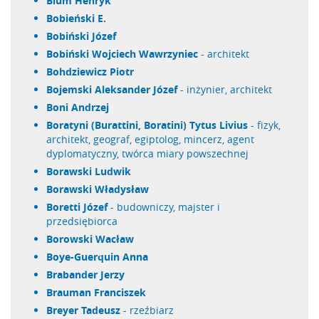
Blum Henryk
Bobieński E.
Bobiński Józef
Bobiński Wojciech Wawrzyniec
- architekt
Bohdziewicz Piotr
Bojemski Aleksander Józef
- inżynier, architekt
Boni Andrzej
Boratyni (Burattini, Boratini) Tytus Livius
- fizyk,
architekt, geograf, egiptolog, mincerz, agent
dyplomatyczny, twórca miary powszechnej
Borawski Ludwik
Borawski Władysław
Boretti Józef
- budowniczy, majster i
przedsiębiorca
Borowski Wacław
Boye-Guerquin Anna
Brabander Jerzy
Brauman Franciszek
Breyer Tadeusz
- rzeźbiarz