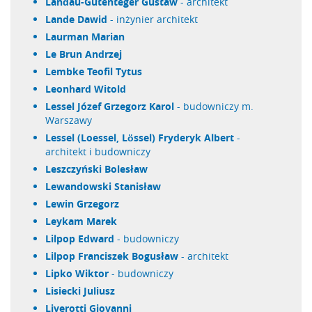
Landau-Gutenteger Gustaw
- architekt
Lande Dawid
- inżynier architekt
Laurman Marian
Le Brun Andrzej
Lembke Teofil Tytus
Leonhard Witold
Lessel Józef Grzegorz Karol
- budowniczy m.
Warszawy
Lessel (Loessel, Lössel) Fryderyk Albert
-
architekt i budowniczy
Leszczyński Bolesław
Lewandowski Stanisław
Lewin Grzegorz
Leykam Marek
Lilpop Edward
- budowniczy
Lilpop Franciszek Bogusław
- architekt
Lipko Wiktor
- budowniczy
Lisiecki Juliusz
Liverotti Giovanni