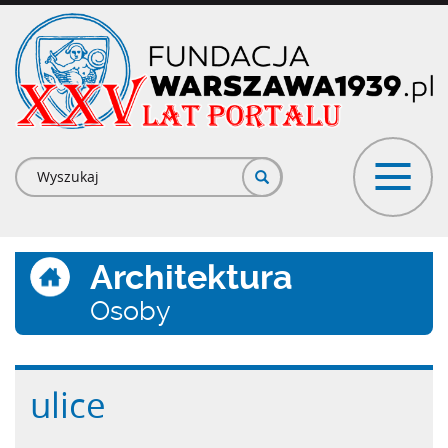
Przejdź
do
treści
Formularz
wyszukiwania
Architektura
Osoby
ulice