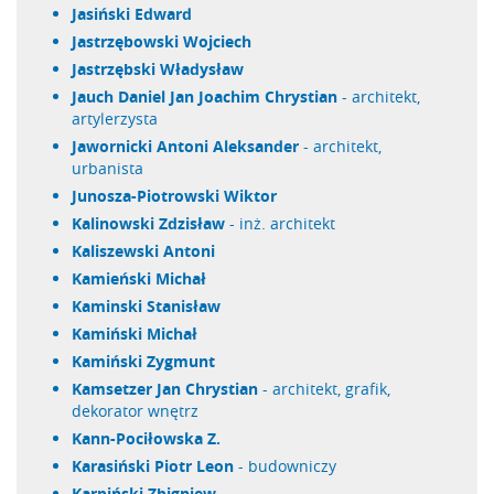
Jasiński Edward
Jastrzębowski Wojciech
Jastrzębski Władysław
Jauch Daniel Jan Joachim Chrystian
- architekt,
artylerzysta
Jawornicki Antoni Aleksander
- architekt,
urbanista
Junosza-Piotrowski Wiktor
Kalinowski Zdzisław
- inż. architekt
Kaliszewski Antoni
Kamieński Michał
Kaminski Stanisław
Kamiński Michał
Kamiński Zygmunt
Kamsetzer Jan Chrystian
- architekt, grafik,
dekorator wnętrz
Kann-Pociłowska Z.
Karasiński Piotr Leon
- budowniczy
Karpiński Zbigniew