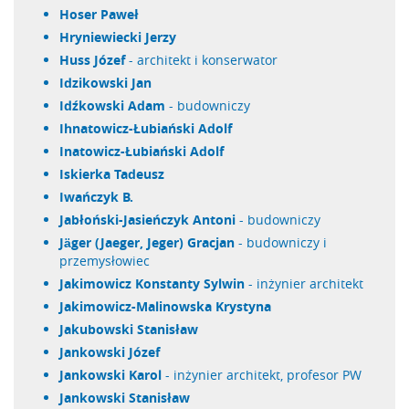
Hoser Paweł
Hryniewiecki Jerzy
Huss Józef
- architekt i konserwator
Idzikowski Jan
Idźkowski Adam
- budowniczy
Ihnatowicz-Łubiański Adolf
Inatowicz-Łubiański Adolf
Iskierka Tadeusz
Iwańczyk B.
Jabłoński-Jasieńczyk Antoni
- budowniczy
Jäger (Jaeger, Jeger) Gracjan
- budowniczy i
przemysłowiec
Jakimowicz Konstanty Sylwin
- inżynier architekt
Jakimowicz-Malinowska Krystyna
Jakubowski Stanisław
Jankowski Józef
Jankowski Karol
- inżynier architekt, profesor PW
Jankowski Stanisław