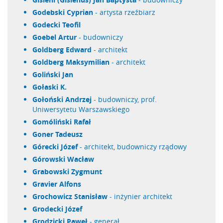
Godebski Cyprian
- artysta rzeźbiarz
Godecki Teofil
Goebel Artur
- budowniczy
Goldberg Edward
- architekt
Goldberg Maksymilian
- architekt
Goliński Jan
Gołaski K.
Gołoński Andrzej
- budowniczy, prof.
Uniwersytetu Warszawskiego
Gomóliński Rafał
Goner Tadeusz
Górecki Józef
- architekt, budowniczy rządowy
Górowski Wacław
Grabowski Zygmunt
Gravier Alfons
Grochowicz Stanisław
- inżynier architekt
Grodecki Józef
Grodzicki Paweł
- generał