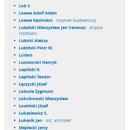
Lob S.
Loewe Adolf Adam
Loewe Kazimierz
- inżynier budowniczy
Lubelski Mieczysław Jan Ireneusz
- artysta
rzeźbiarz
Lubicki Aleksy
Lubiński Piotr M.
Lüders
Lutoborski Henryk
Łapiński K.
Łapiński Teodor
Łęczycki Józef
Łoboda Zygmunt
Łokcikowski Mieczysław
Łowiński Józef
Łukasiewicz S.
Łukasik Jan
- inż. architekt
Majdecki Jerzy