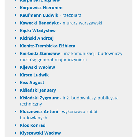
Karpowicz Hieronim
Kaufmann Ludwik
- rzeźbiarz
Kawecki Benedykt
- murarz warszawski
Kącki Władysław
Kiciński Andrzej
Kienitz-Trembicka Elżbieta
Kierbedź Stanisław
- inż.komunikacji, budowniczy
mostów, generał-major inżynierii
Kijewski Wacław
Kirste Ludwik
Kiss August
Kiślański January
Kiślański Zygmunt
- inż. budowniczy, publicysta
techniczny
Kluczewicz Antoni
- wykonawca robót
budowlanych
Kłos Konrad
Kłyszewski Wacław