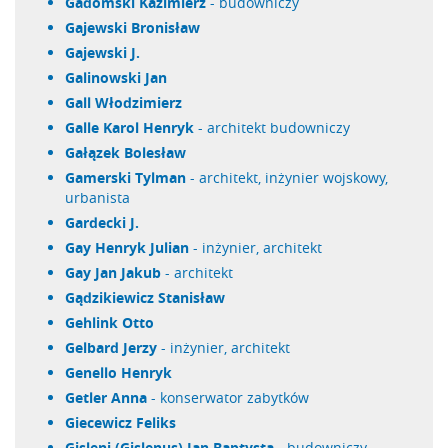
Gadomski Kazimierz
- budowniczy
Gajewski Bronisław
Gajewski J.
Galinowski Jan
Gall Włodzimierz
Galle Karol Henryk
- architekt budowniczy
Gałązek Bolesław
Gamerski Tylman
- architekt, inżynier wojskowy,
urbanista
Gardecki J.
Gay Henryk Julian
- inżynier, architekt
Gay Jan Jakub
- architekt
Gądzikiewicz Stanisław
Gehlink Otto
Gelbard Jerzy
- inżynier, architekt
Genello Henryk
Getler Anna
- konserwator zabytków
Giecewicz Feliks
Gisleni (Gislenus) Jan Baptysta
- budowniczy