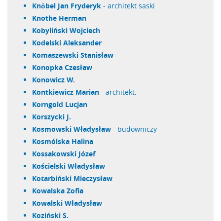
Knöbel Jan Fryderyk
- architekt saski
Knothe Herman
Kobyliński Wojciech
Kodelski Aleksander
Komaszewski Stanisław
Konopka Czesław
Konowicz W.
Kontkiewicz Marian
- architekt.
Korngold Lucjan
Korszycki J.
Kosmowski Władysław
- budowniczy
Kosmólska Halina
Kossakowski Józef
Kościelski Władysław
Kotarbiński Mieczysław
Kowalska Zofia
Kowalski Władysław
Koziński S.