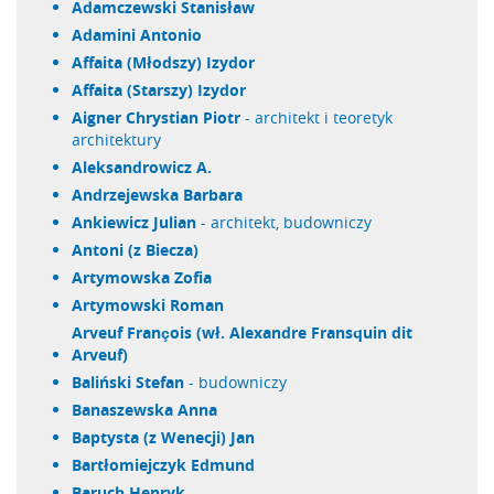
Adamczewski Stanisław
Adamini Antonio
Affaita (Młodszy) Izydor
Affaita (Starszy) Izydor
Aigner Chrystian Piotr
- architekt i teoretyk
architektury
Aleksandrowicz A.
Andrzejewska Barbara
Ankiewicz Julian
- architekt, budowniczy
Antoni (z Biecza)
Artymowska Zofia
Artymowski Roman
Arveuf François (wł. Alexandre Fransquin dit
Arveuf)
Baliński Stefan
- budowniczy
Banaszewska Anna
Baptysta (z Wenecji) Jan
Bartłomiejczyk Edmund
Baruch Henryk