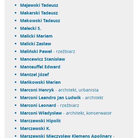
Majewski Tadeusz
Makarski Tadeusz
Makowski Tadeusz
Malecki S.
Malicki Mariam
Malicki Zasław
Maliński Paweł
- rzeźbiarz
Mancewicz Stanisław
Manteuffel Edward
Mantzel Józef
Mańkowski Marian
Marconi Henryk
- architekt, urbanista
Marconi Leandro Jan Ludwik
- architekt
Marconi Leonard
- rzeźbiarz
Marconi Władysław
- architekt, konserwator
Marczewski Hipolit
Marczewski K.
Marszewski Mieczysław Klemens Apolinary
-