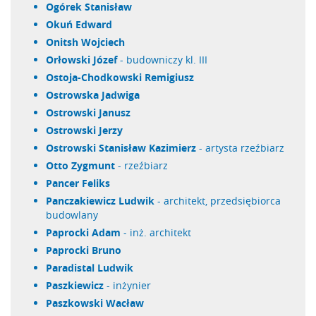
Ogórek Stanisław
Okuń Edward
Onitsh Wojciech
Orłowski Józef
- budowniczy kl. III
Ostoja-Chodkowski Remigiusz
Ostrowska Jadwiga
Ostrowski Janusz
Ostrowski Jerzy
Ostrowski Stanisław Kazimierz
- artysta rzeźbiarz
Otto Zygmunt
- rzeźbiarz
Pancer Feliks
Panczakiewicz Ludwik
- architekt, przedsiębiorca
budowlany
Paprocki Adam
- inż. architekt
Paprocki Bruno
Paradistal Ludwik
Paszkiewicz
- inżynier
Paszkowski Wacław