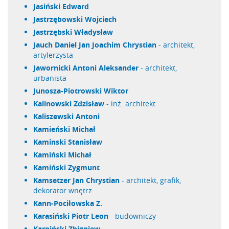
Jasiński Edward
Jastrzębowski Wojciech
Jastrzębski Władysław
Jauch Daniel Jan Joachim Chrystian
- architekt,
artylerzysta
Jawornicki Antoni Aleksander
- architekt,
urbanista
Junosza-Piotrowski Wiktor
Kalinowski Zdzisław
- inż. architekt
Kaliszewski Antoni
Kamieński Michał
Kaminski Stanisław
Kamiński Michał
Kamiński Zygmunt
Kamsetzer Jan Chrystian
- architekt, grafik,
dekorator wnętrz
Kann-Pociłowska Z.
Karasiński Piotr Leon
- budowniczy
Karpiński Zbigniew