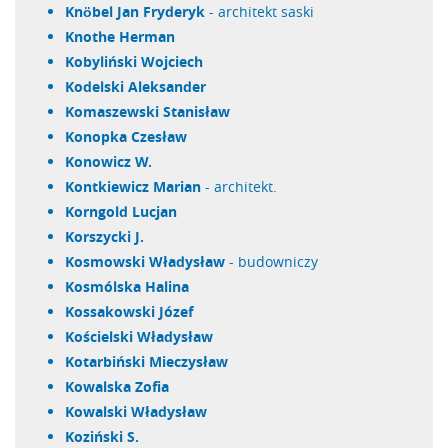
Knöbel Jan Fryderyk
- architekt saski
Knothe Herman
Kobyliński Wojciech
Kodelski Aleksander
Komaszewski Stanisław
Konopka Czesław
Konowicz W.
Kontkiewicz Marian
- architekt.
Korngold Lucjan
Korszycki J.
Kosmowski Władysław
- budowniczy
Kosmólska Halina
Kossakowski Józef
Kościelski Władysław
Kotarbiński Mieczysław
Kowalska Zofia
Kowalski Władysław
Koziński S.