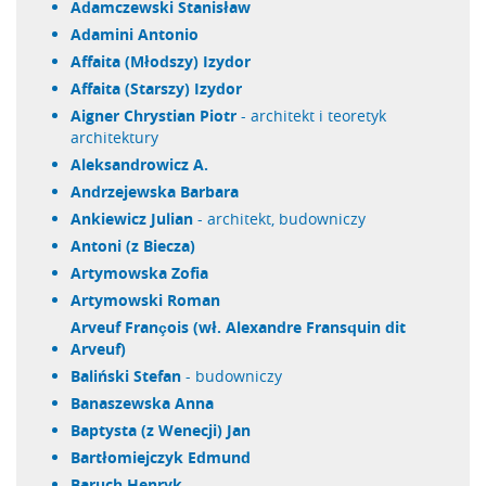
Adamczewski Stanisław
Adamini Antonio
Affaita (Młodszy) Izydor
Affaita (Starszy) Izydor
Aigner Chrystian Piotr
- architekt i teoretyk
architektury
Aleksandrowicz A.
Andrzejewska Barbara
Ankiewicz Julian
- architekt, budowniczy
Antoni (z Biecza)
Artymowska Zofia
Artymowski Roman
Arveuf François (wł. Alexandre Fransquin dit
Arveuf)
Baliński Stefan
- budowniczy
Banaszewska Anna
Baptysta (z Wenecji) Jan
Bartłomiejczyk Edmund
Baruch Henryk