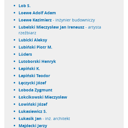
Lob S.
Loewe Adolf Adam
Loewe Kazimierz
- inżynier budowniczy
Lubelski Mieczysław Jan Ireneusz
- artysta
rzeźbiarz
Lubicki Aleksy
Lubiński Piotr M.
Lüders
Lutoborski Henryk
Łapiński K.
Łapiński Teodor
Łęczycki Józef
Łoboda Zygmunt
Łokcikowski Mieczysław
Łowiński Józef
Łukasiewicz S.
Łukasik Jan
- inż. architekt
Majdecki Jerzy