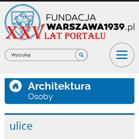
Przejdź
do
treści
Formularz
wyszukiwania
Architektura
Osoby
ulice