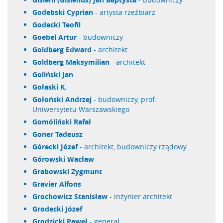
Godebski Cyprian
- artysta rzeźbiarz
Godecki Teofil
Goebel Artur
- budowniczy
Goldberg Edward
- architekt
Goldberg Maksymilian
- architekt
Goliński Jan
Gołaski K.
Gołoński Andrzej
- budowniczy, prof.
Uniwersytetu Warszawskiego
Gomóliński Rafał
Goner Tadeusz
Górecki Józef
- architekt, budowniczy rządowy
Górowski Wacław
Grabowski Zygmunt
Gravier Alfons
Grochowicz Stanisław
- inżynier architekt
Grodecki Józef
Grodzicki Paweł
- generał