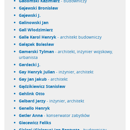
Gadomski Kazimierz
- budowniczy
Gajewski Bronisław
Gajewski J.
Galinowski Jan
Gall Włodzimierz
Galle Karol Henryk
- architekt budowniczy
Gałązek Bolesław
Gamerski Tylman
- architekt, inżynier wojskowy,
urbanista
Gardecki J.
Gay Henryk Julian
- inżynier, architekt
Gay Jan Jakub
- architekt
Gądzikiewicz Stanisław
Gehlink Otto
Gelbard Jerzy
- inżynier, architekt
Genello Henryk
Getler Anna
- konserwator zabytków
Giecewicz Feliks
Gisleni (Gislenus) Jan Baptysta
- budowniczy