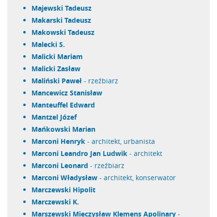
Majewski Tadeusz
Makarski Tadeusz
Makowski Tadeusz
Malecki S.
Malicki Mariam
Malicki Zasław
Maliński Paweł
- rzeźbiarz
Mancewicz Stanisław
Manteuffel Edward
Mantzel Józef
Mańkowski Marian
Marconi Henryk
- architekt, urbanista
Marconi Leandro Jan Ludwik
- architekt
Marconi Leonard
- rzeźbiarz
Marconi Władysław
- architekt, konserwator
Marczewski Hipolit
Marczewski K.
Marszewski Mieczysław Klemens Apolinary
-