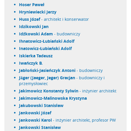
Hoser Paweł
Hryniewiecki Jerzy
Huss Józef
- architekt i konserwator
Idzikowski Jan
Idźkowski Adam
- budowniczy
Ihnatowicz-Łubiański Adolf
Inatowicz-Łubiański Adolf
Iskierka Tadeusz
Iwańczyk B.
Jabłoński-Jasieńczyk Antoni
- budowniczy
Jäger (Jaeger, Jeger) Gracjan
- budowniczy i
przemysłowiec
Jakimowicz Konstanty Sylwin
- inżynier architekt
Jakimowicz-Malinowska Krystyna
Jakubowski Stanisław
Jankowski Józef
Jankowski Karol
- inżynier architekt, profesor PW
Jankowski Stanisław