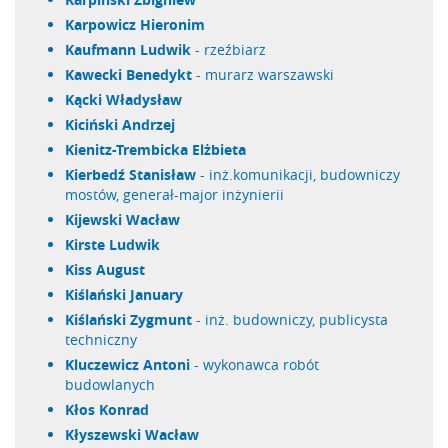
Karpowicz Hieronim
Kaufmann Ludwik
- rzeźbiarz
Kawecki Benedykt
- murarz warszawski
Kącki Władysław
Kiciński Andrzej
Kienitz-Trembicka Elżbieta
Kierbedź Stanisław
- inż.komunikacji, budowniczy
mostów, generał-major inżynierii
Kijewski Wacław
Kirste Ludwik
Kiss August
Kiślański January
Kiślański Zygmunt
- inż. budowniczy, publicysta
techniczny
Kluczewicz Antoni
- wykonawca robót
budowlanych
Kłos Konrad
Kłyszewski Wacław