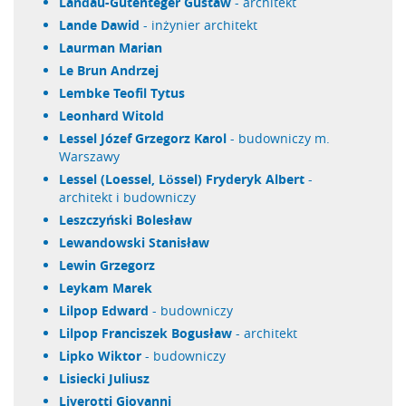
Landau-Gutenteger Gustaw
- architekt
Lande Dawid
- inżynier architekt
Laurman Marian
Le Brun Andrzej
Lembke Teofil Tytus
Leonhard Witold
Lessel Józef Grzegorz Karol
- budowniczy m.
Warszawy
Lessel (Loessel, Lössel) Fryderyk Albert
-
architekt i budowniczy
Leszczyński Bolesław
Lewandowski Stanisław
Lewin Grzegorz
Leykam Marek
Lilpop Edward
- budowniczy
Lilpop Franciszek Bogusław
- architekt
Lipko Wiktor
- budowniczy
Lisiecki Juliusz
Liverotti Giovanni