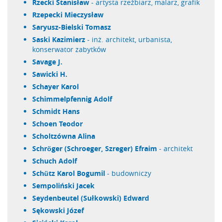
Rzecki Stanisław
- artysta rzeźbiarz, malarz, grafik
Rzepecki Mieczysław
Saryusz-Bielski Tomasz
Saski Kazimierz
- inż. architekt, urbanista,
konserwator zabytków
Savage J.
Sawicki H.
Schayer Karol
Schimmelpfennig Adolf
Schmidt Hans
Schoen Teodor
Scholtzówna Alina
Schröger (Schroeger, Szreger) Efraim
- architekt
Schuch Adolf
Schütz Karol Bogumil
- budowniczy
Sempoliński Jacek
Seydenbeutel (Sułkowski) Edward
Sękowski Józef