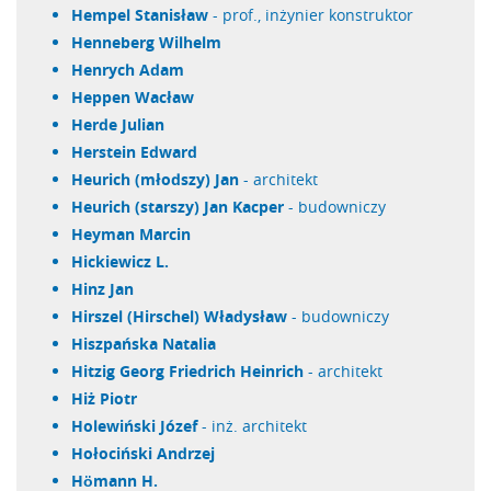
Hempel Stanisław
- prof., inżynier konstruktor
Henneberg Wilhelm
Henrych Adam
Heppen Wacław
Herde Julian
Herstein Edward
Heurich (młodszy) Jan
- architekt
Heurich (starszy) Jan Kacper
- budowniczy
Heyman Marcin
Hickiewicz L.
Hinz Jan
Hirszel (Hirschel) Władysław
- budowniczy
Hiszpańska Natalia
Hitzig Georg Friedrich Heinrich
- architekt
Hiż Piotr
Holewiński Józef
- inż. architekt
Hołociński Andrzej
Hömann H.