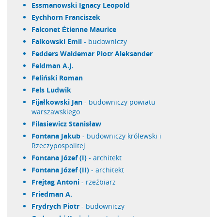
Essmanowski Ignacy Leopold
Eychhorn Franciszek
Falconet Étienne Maurice
Falkowski Emil
- budowniczy
Fedders Waldemar Piotr Aleksander
Feldman A.J.
Feliński Roman
Fels Ludwik
Fijałkowski Jan
- budowniczy powiatu
warszawskiego
Filasiewicz Stanisław
Fontana Jakub
- budowniczy królewski i
Rzeczypospolitej
Fontana Józef (I)
- architekt
Fontana Józef (II)
- architekt
Frejtag Antoni
- rzeźbiarz
Friedman A.
Frydrych Piotr
- budowniczy